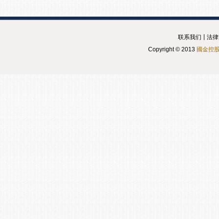
|
联系我们
法律
Copyright © 2013
國金控