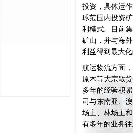
投资，具体运作
球范围内投资矿
利模式。目前集
矿山，并与海外
利益得到最大化
航运物流方面，
原木等大宗散货
多年的经验积累
司与东南亚、澳
场主、林场主和
有多年的业务往