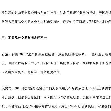
要注意的是由于能源公司去年盈利丰厚，引发了欧盟和美国的担忧，美国总
尽管大宗商品交易商迄今为止都未受影响，但是他们不断增加的利润也让他
三、不同品种交易利润表现不一
石油：
伴随OPEC减产和供应链改变，原油供应持续收紧。一些行业分析师
况。伴随俄罗斯取代中东和非洲在亚洲市场的供应份额，叠加中东和非洲也
应线路距离更长、更复杂、运费也更昂贵。
天然气/LNG：
俄罗斯向欧盟出口的天然气在几个月内从当地40%以上的需
部分短缺，但依然捉襟见肘。同时因为LNG被转运欧盟，美国和中东传统上
乱，伴随着西北欧LNG接收站扩容稳定了海运LNG对欧洲的供应，贸易链