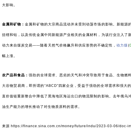
大影响。
金属和矿物：
金属和矿物的大宗商品流动并未受到动荡市场的影响。新能源
括锂和钴，以及传统金属中同新能源产业相关的金属材料，为该行业注入了
动力来自煤炭交易——随着天然气价格飙升和供应形势的不确定性，
动力煤
(
幅上涨。
农产品和食品：
强劲的全球需求、恶劣的天气和冲突导致用于食品、生物燃
大谷物贸易商，即所谓的“ABCD”四家企业，受益于强劲的全球需求和强大
直价值链重新整合中降低了黑海地区海运出口的物流限制的影响。去年俄乌
油生产能力的增长推动了对生物质原料的需求。
来源
https://finance.sina.com.cn/money/future/indu/2023-03-06/doc